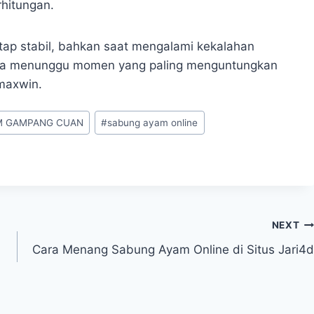
hitungan.
tap stabil, bahkan saat mengalami kekalahan
isa menunggu momen yang paling menguntungkan
maxwin.
M GAMPANG CUAN
#
sabung ayam online
NEXT
Cara Menang Sabung Ayam Online di Situs Jari4d