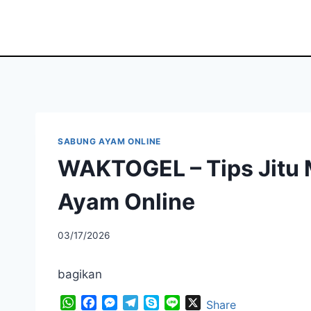
Skip
to
content
SABUNG AYAM ONLINE
WAKTOGEL – Tips Jitu 
Ayam Online
By
03/17/2026
admintech
bagikan
W
F
M
T
S
L
X
Share