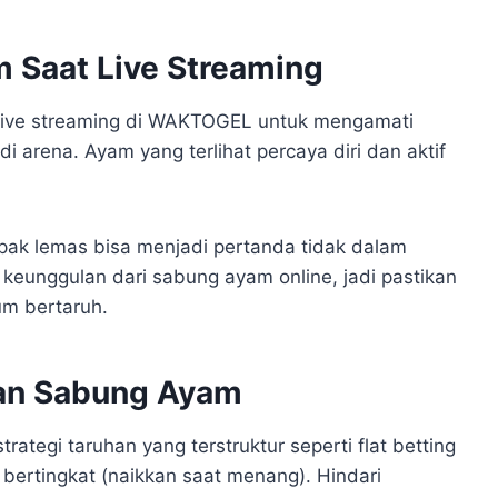
m Saat Live Streaming
r live streaming di WAKTOGEL untuk mengamati
i arena. Ayam yang terlihat percaya diri dan aktif
mpak lemas bisa menjadi pertanda tidak dalam
h keunggulan dari sabung ayam online, jadi pastikan
m bertaruh.
han Sabung Ayam
ategi taruhan yang terstruktur seperti flat betting
 bertingkat (naikkan saat menang). Hindari