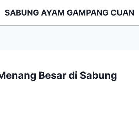
SABUNG AYAM GAMPANG CUAN
Menang Besar di Sabung