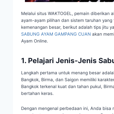
Melalui situs WAKTOGEL, pemain diberikan ak
ayam-ayam pilihan dan sistem taruhan yang
kemenangan besar, berikut adalah tips jitu 
SABUNG AYAM GAMPANG CUAN
akan memba
Ayam Online.
1. Pelajari Jenis-Jenis Sa
Langkah pertama untuk menang besar adala
Bangkok, Birma, dan Saigon memiliki karakte
Bangkok terkenal kuat dan tahan pukul, Birm
bertahan keras.
Dengan mengenal perbedaan ini, Anda bisa 