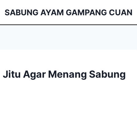
SABUNG AYAM GAMPANG CUAN
 Jitu Agar Menang Sabung