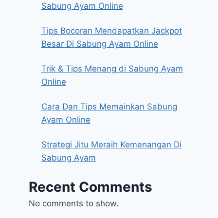
Sabung Ayam Online
Tips Bocoran Mendapatkan Jackpot
Besar Di Sabung Ayam Online
Trik & Tips Menang di Sabung Ayam
Online
Cara Dan Tips Memainkan Sabung
Ayam Online
Strategi Jitu Meraih Kemenangan Di
Sabung Ayam
Recent Comments
No comments to show.