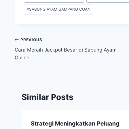
Tags:
#
SABUNG AYAM GAMPANG CUAN
Post
PREVIOUS
Cara Meraih Jackpot Besar di Sabung Ayam
navigation
Online
Similar Posts
Strategi Meningkatkan Peluang