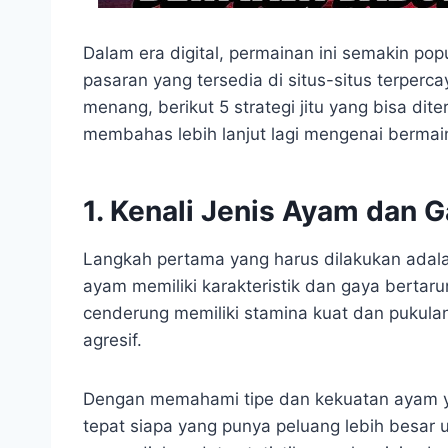
Dalam era digital, permainan ini semakin p
pasaran yang tersedia di situs-situs terper
menang, berikut 5 strategi jitu yang bisa dit
membahas lebih lanjut lagi mengenai berma
1. Kenali Jenis Ayam dan 
Langkah pertama yang harus dilakukan adala
ayam memiliki karakteristik dan gaya berta
cenderung memiliki stamina kuat dan pukulan
agresif.
Dengan memahami tipe dan kekuatan ayam ya
tepat siapa yang punya peluang lebih besar