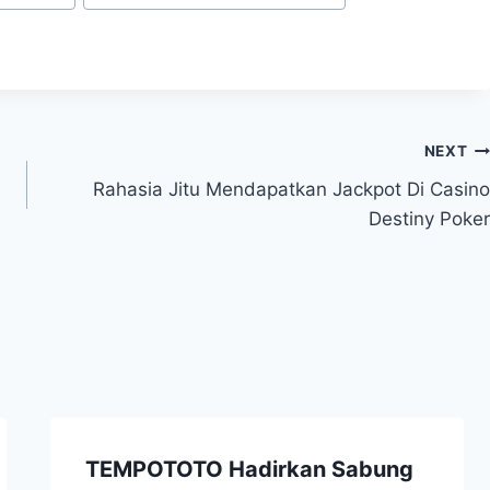
NEXT
Rahasia Jitu Mendapatkan Jackpot Di Casino
Destiny Poker
TEMPOTOTO Hadirkan Sabung