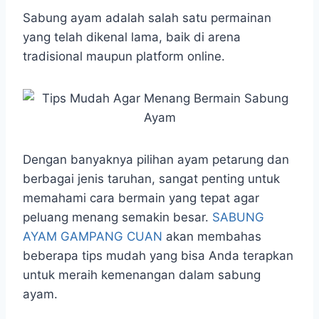
h
a
e
e
k
i
a
c
s
l
y
n
Sabung ayam adalah salah satu permainan
t
e
s
e
p
e
yang telah dikenal lama, baik di arena
s
b
e
g
e
tradisional maupun platform online.
A
o
n
r
p
o
g
a
p
k
e
m
r
Dengan banyaknya pilihan ayam petarung dan
berbagai jenis taruhan, sangat penting untuk
memahami cara bermain yang tepat agar
peluang menang semakin besar.
SABUNG
AYAM GAMPANG CUAN
akan membahas
beberapa tips mudah yang bisa Anda terapkan
untuk meraih kemenangan dalam sabung
ayam.