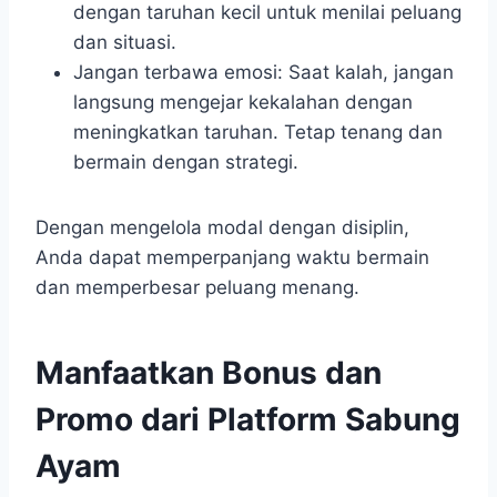
dengan taruhan kecil untuk menilai peluang
dan situasi.
Jangan terbawa emosi: Saat kalah, jangan
langsung mengejar kekalahan dengan
meningkatkan taruhan. Tetap tenang dan
bermain dengan strategi.
Dengan mengelola modal dengan disiplin,
Anda dapat memperpanjang waktu bermain
dan memperbesar peluang menang.
Manfaatkan Bonus dan
Promo dari Platform Sabung
Ayam