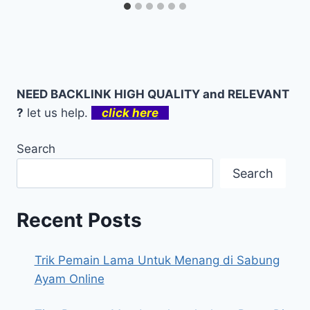
NEED BACKLINK HIGH QUALITY and RELEVANT
?
let us help.
click here
Search
Search
Recent Posts
Trik Pemain Lama Untuk Menang di Sabung
Ayam Online