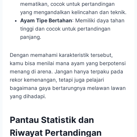
mematikan, cocok untuk pertandingan
yang mengandalkan kelincahan dan teknik.
Ayam Tipe Bertahan
: Memiliki daya tahan
tinggi dan cocok untuk pertandingan
panjang.
Dengan memahami karakteristik tersebut,
kamu bisa menilai mana ayam yang berpotensi
menang di arena. Jangan hanya terpaku pada
rekor kemenangan, tetapi juga pelajari
bagaimana gaya bertarungnya melawan lawan
yang dihadapi.
Pantau Statistik dan
Riwayat Pertandingan