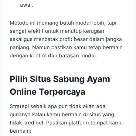
awal.
Metode ini memang butuh modal lebih, tapi
sangat efektif untuk menutup kerugian
sekaligus mencetak profit besar dalam jangka
panjang. Namun pastikan kamu tetap bermain
dengan kontrol dan batasan modal.
Pilih Situs Sabung Ayam
Online Terpercaya
Strategi sebaik apa pun tidak akan ada
gunanya kalau kamu bermain di situs yang
tidak kredibel. Pastikan platform tempat kamu
bermain: