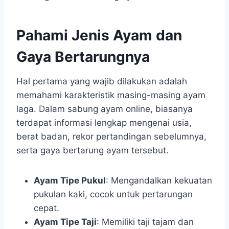
Pahami Jenis Ayam dan
Gaya Bertarungnya
Hal pertama yang wajib dilakukan adalah
memahami karakteristik masing-masing ayam
laga. Dalam sabung ayam online, biasanya
terdapat informasi lengkap mengenai usia,
berat badan, rekor pertandingan sebelumnya,
serta gaya bertarung ayam tersebut.
Ayam Tipe Pukul
: Mengandalkan kekuatan
pukulan kaki, cocok untuk pertarungan
cepat.
Ayam Tipe Taji
: Memiliki taji tajam dan