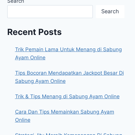
Search
Search
Recent Posts
Trik Pemain Lama Untuk Menang di Sabung
Ayam Online
Tips Bocoran Mendapatkan Jackpot Besar Di
Sabung Ayam Online
Trik & Tips Menang di Sabung Ayam Online
Cara Dan Tips Memainkan Sabung Ayam
Online