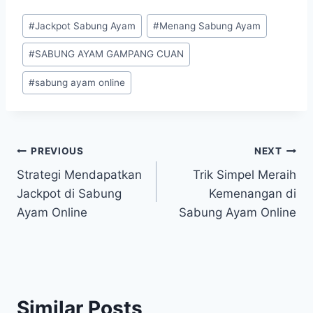
Post
#
Jackpot Sabung Ayam
#
Menang Sabung Ayam
Tags:
#
SABUNG AYAM GAMPANG CUAN
#
sabung ayam online
Post
PREVIOUS
NEXT
Strategi Mendapatkan
Trik Simpel Meraih
navigation
Jackpot di Sabung
Kemenangan di
Ayam Online
Sabung Ayam Online
Similar Posts