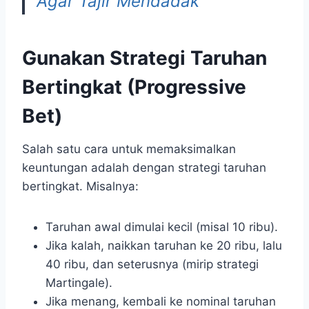
Agar Tajir Mendadak
Gunakan Strategi Taruhan
Bertingkat (Progressive
Bet)
Salah satu cara untuk memaksimalkan
keuntungan adalah dengan strategi taruhan
bertingkat. Misalnya:
Taruhan awal dimulai kecil (misal 10 ribu).
Jika kalah, naikkan taruhan ke 20 ribu, lalu
40 ribu, dan seterusnya (mirip strategi
Martingale).
Jika menang, kembali ke nominal taruhan