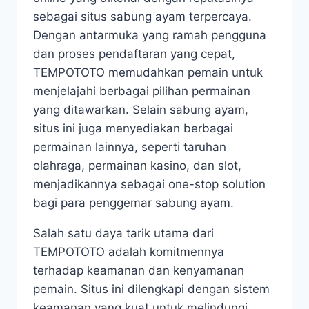
sebagai situs sabung ayam terpercaya.
Dengan antarmuka yang ramah pengguna
dan proses pendaftaran yang cepat,
TEMPOTOTO memudahkan pemain untuk
menjelajahi berbagai pilihan permainan
yang ditawarkan. Selain sabung ayam,
situs ini juga menyediakan berbagai
permainan lainnya, seperti taruhan
olahraga, permainan kasino, dan slot,
menjadikannya sebagai one-stop solution
bagi para penggemar sabung ayam.
Salah satu daya tarik utama dari
TEMPOTOTO adalah komitmennya
terhadap keamanan dan kenyamanan
pemain. Situs ini dilengkapi dengan sistem
keamanan yang kuat untuk melindungi