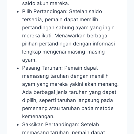
saldo akun mereka.
Pilih Pertandingan: Setelah saldo
tersedia, pemain dapat memilih
pertandingan sabung ayam yang ingin
mereka ikuti. Menawarkan berbagai
pilihan pertandingan dengan informasi
lengkap mengenai masing-masing
ayam.
Pasang Taruhan: Pemain dapat
memasang taruhan dengan memilih
ayam yang mereka yakini akan menang.
Ada berbagai jenis taruhan yang dapat
dipilih, seperti taruhan langsung pada
pemenang atau taruhan pada metode
kemenangan.
Saksikan Pertandingan: Setelah
memasang taruhan, pemain dapat