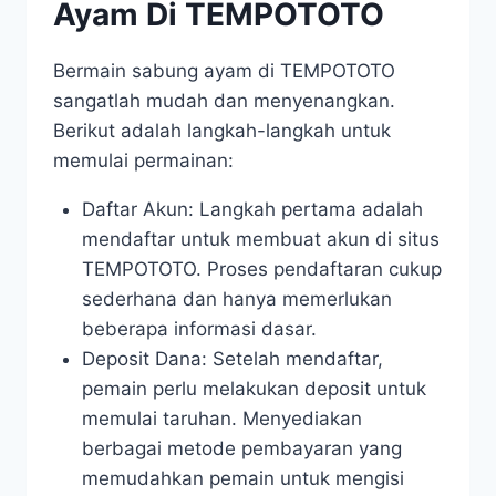
Ayam Di TEMPOTOTO
Bermain sabung ayam di TEMPOTOTO
sangatlah mudah dan menyenangkan.
Berikut adalah langkah-langkah untuk
memulai permainan:
Daftar Akun: Langkah pertama adalah
mendaftar untuk membuat akun di situs
TEMPOTOTO. Proses pendaftaran cukup
sederhana dan hanya memerlukan
beberapa informasi dasar.
Deposit Dana: Setelah mendaftar,
pemain perlu melakukan deposit untuk
memulai taruhan. Menyediakan
berbagai metode pembayaran yang
memudahkan pemain untuk mengisi