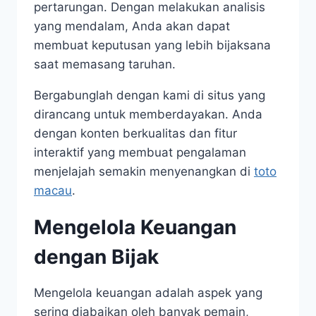
pertarungan. Dengan melakukan analisis
yang mendalam, Anda akan dapat
membuat keputusan yang lebih bijaksana
saat memasang taruhan.
Bergabunglah dengan kami di situs yang
dirancang untuk memberdayakan. Anda
dengan konten berkualitas dan fitur
interaktif yang membuat pengalaman
menjelajah semakin menyenangkan di
toto
macau
.
Mengelola Keuangan
dengan Bijak
Mengelola keuangan adalah aspek yang
sering diabaikan oleh banyak pemain,