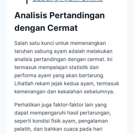
Analisis Pertandingan
dengan Cermat
Salah satu kunci untuk memenangkan
taruhan sabung ayam adalah melakukan
analisis pertandingan dengan cermat. Ini
termasuk mempelajari statistik dan
performa ayam yang akan bertarung.
Lihatlah rekam jejak kedua ayam, termasuk
kemenangan dan kekalahan sebelumnya.
Perhatikan juga faktor-faktor lain yang
dapat mempengaruhi hasil pertarungan,
seperti kondisi fisik ayam, pengalaman
pelatih, dan bahkan cuaca pada hari