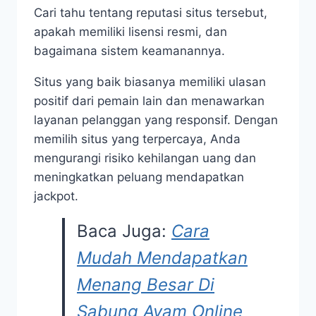
Cari tahu tentang reputasi situs tersebut,
apakah memiliki lisensi resmi, dan
bagaimana sistem keamanannya.
Situs yang baik biasanya memiliki ulasan
positif dari pemain lain dan menawarkan
layanan pelanggan yang responsif. Dengan
memilih situs yang terpercaya, Anda
mengurangi risiko kehilangan uang dan
meningkatkan peluang mendapatkan
jackpot.
Baca Juga:
Cara
Mudah Mendapatkan
Menang Besar Di
Sabung Ayam Online