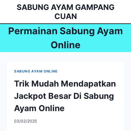
Skip
SABUNG AYAM GAMPANG
to
CUAN
content
Permainan Sabung Ayam
Online
SABUNG AYAM ONLINE
Trik Mudah Mendapatkan
Jackpot Besar Di Sabung
Ayam Online
03/02/2025