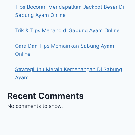
Tips Bocoran Mendapatkan Jackpot Besar Di
Sabung Ayam Online
Trik & Tips Menang di Sabung Ayam Online
Cara Dan Tips Memainkan Sabung Ayam
Online
Strategi Jitu Meraih Kemenangan Di Sabung
Ayam
Recent Comments
No comments to show.