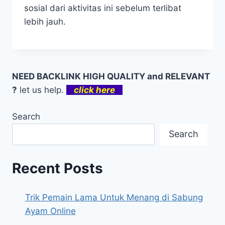
sosial dari aktivitas ini sebelum terlibat
lebih jauh.
NEED BACKLINK HIGH QUALITY and RELEVANT
?
let us help.
click here
Search
Search
Recent Posts
Trik Pemain Lama Untuk Menang di Sabung
Ayam Online