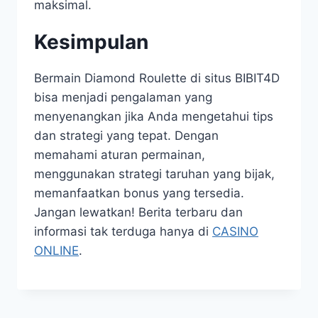
maksimal.
Kesimpulan
Bermain Diamond Roulette di situs BIBIT4D
bisa menjadi pengalaman yang
menyenangkan jika Anda mengetahui tips
dan strategi yang tepat. Dengan
memahami aturan permainan,
menggunakan strategi taruhan yang bijak,
memanfaatkan bonus yang tersedia.
Jangan lewatkan! Berita terbaru dan
informasi tak terduga hanya di
CASINO
ONLINE
.