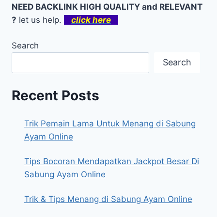
NEED BACKLINK HIGH QUALITY and RELEVANT
?
let us help.
click here
Search
Search
Recent Posts
Trik Pemain Lama Untuk Menang di Sabung
Ayam Online
Tips Bocoran Mendapatkan Jackpot Besar Di
Sabung Ayam Online
Trik & Tips Menang di Sabung Ayam Online