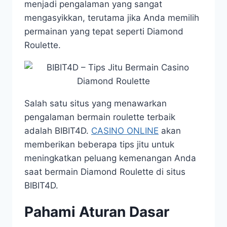
menjadi pengalaman yang sangat
mengasyikkan, terutama jika Anda memilih
permainan yang tepat seperti Diamond
Roulette.
Salah satu situs yang menawarkan
pengalaman bermain roulette terbaik
adalah BIBIT4D.
CASINO ONLINE
akan
memberikan beberapa tips jitu untuk
meningkatkan peluang kemenangan Anda
saat bermain Diamond Roulette di situs
BIBIT4D.
Pahami Aturan Dasar