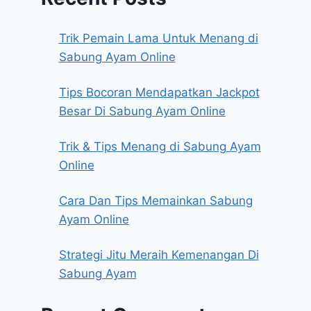
Trik Pemain Lama Untuk Menang di
Sabung Ayam Online
Tips Bocoran Mendapatkan Jackpot
Besar Di Sabung Ayam Online
Trik & Tips Menang di Sabung Ayam
Online
Cara Dan Tips Memainkan Sabung
Ayam Online
Strategi Jitu Meraih Kemenangan Di
Sabung Ayam