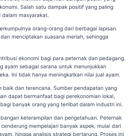
ekonomi. Salah satu dampak positif yang paling
al dalam masyarakat.
rkumpulnya orang-orang dari berbagai lapisan.
n dan menciptakan suasana meriah, sehingga
ntribusi ekonomi bagi para peternak dan pedagang.
g ayam sebagai sarana untuk menunjukkan
a. Ini tidak hanya meningkatkan nilai jual ayam.
ih baik dan terencana. Sumber pendapatan yang
gan dapat bermanfaat bagi perekonomian lokal,
gi banyak orang yang terlibat dalam industri ini.
mbangan keterampilan dan pengetahuan. Peternak
cenderung mempelajari banyak aspek, mulai dari
yam, hingga analisis strategi bertarung. Proses ini