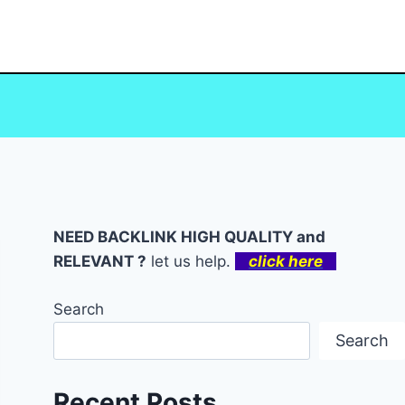
NEED BACKLINK HIGH QUALITY and
RELEVANT ?
let us help.
click here
Search
Search
Recent Posts