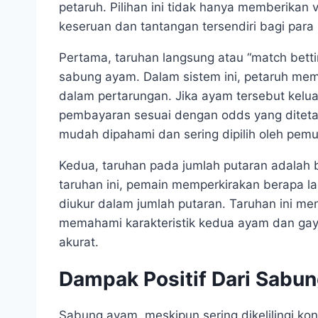
petaruh. Pilihan ini tidak hanya memberikan
keseruan dan tantangan tersendiri bagi para
Pertama, taruhan langsung atau “match betti
sabung ayam. Dalam sistem ini, petaruh mem
dalam pertarungan. Jika ayam tersebut kel
pembayaran sesuai dengan odds yang ditetap
mudah dipahami dan sering dipilih oleh pemu
Kedua, taruhan pada jumlah putaran adalah b
taruhan ini, pemain memperkirakan berapa l
diukur dalam jumlah putaran. Taruhan ini m
memahami karakteristik kedua ayam dan gay
akurat.
Dampak Positif Dari Sabu
Sabung ayam, meskipun sering dikelilingi kon