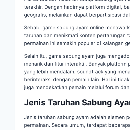
terakhir.​ Dengan hadirnya platform digital, 
geografis, melainkan dapat berpartisipasi d
Sebab, game sabung ayam online menawar
taruhan dan menikmati konten pertarungan ta
permainan ini semakin populer di kalangan g
Selain itu, game sabung ayam juga mengado
menarik dan fitur interaktif. Banyak platfor
yang lebih mendalam, soundtrack yang mena
berinteraksi dengan pemain lain. Hal ini ti
juga mendekatkan pemain melalui forum dan 
Jenis Taruhan Sabung Ay
Jenis taruhan sabung ayam adalah elemen p
permainan. Secara umum, terdapat beberapa k