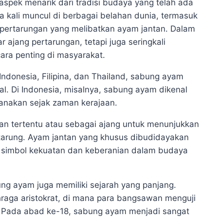
spek menarik dari tradisi budaya yang telah ada
ma kali muncul di berbagai belahan dunia, termasuk
 pertarungan yang melibatkan ayam jantan. Dalam
ajang pertarungan, tetapi juga seringkali
ara penting di masyarakat.
Indonesia, Filipina, dan Thailand, sabung ayam
kal. Di Indonesia, misalnya, sabung ayam dikenal
anakan sejak zaman kerajaan.
aan tertentu atau sebagai ajang untuk menunjukkan
arung. Ayam jantan yang khusus dibudidayakan
di simbol kekuatan dan keberanian dalam budaya
abung ayam juga memiliki sejarah yang panjang.
ahraga aristokrat, di mana para bangsawan menguji
 Pada abad ke-18, sabung ayam menjadi sangat