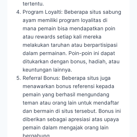
tertentu.
Program Loyalti: Beberapa situs sabung
ayam memiliki program loyalitas di
mana pemain bisa mendapatkan poin
atau rewards setiap kali mereka
melakukan taruhan atau berpartisipasi
dalam permainan. Poin-poin ini dapat
ditukarkan dengan bonus, hadiah, atau
keuntungan lainnya.
Referral Bonus: Beberapa situs juga
menawarkan bonus referensi kepada
pemain yang berhasil mengundang
teman atau orang lain untuk mendaftar
dan bermain di situs tersebut. Bonus ini
diberikan sebagai apresiasi atas upaya
pemain dalam mengajak orang lain
bergabung.