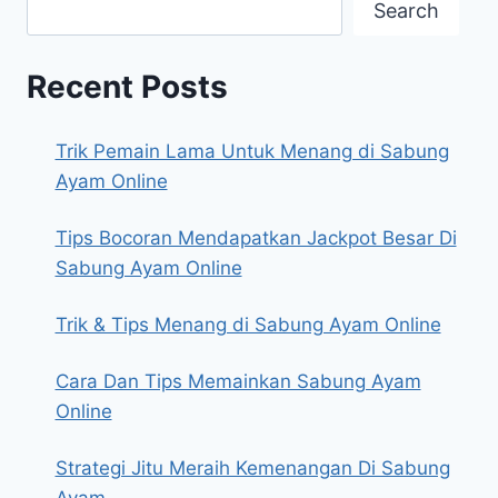
Search
Recent Posts
Trik Pemain Lama Untuk Menang di Sabung
Ayam Online
Tips Bocoran Mendapatkan Jackpot Besar Di
Sabung Ayam Online
Trik & Tips Menang di Sabung Ayam Online
Cara Dan Tips Memainkan Sabung Ayam
Online
Strategi Jitu Meraih Kemenangan Di Sabung