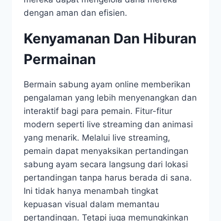
dengan aman dan efisien.
Kenyamanan Dan Hiburan
Permainan
Bermain sabung ayam online memberikan
pengalaman yang lebih menyenangkan dan
interaktif bagi para pemain. Fitur-fitur
modern seperti live streaming dan animasi
yang menarik. Melalui live streaming,
pemain dapat menyaksikan pertandingan
sabung ayam secara langsung dari lokasi
pertandingan tanpa harus berada di sana.
Ini tidak hanya menambah tingkat
kepuasan visual dalam memantau
pertandingan. Tetapi juga memungkinkan