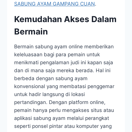
SABUNG AYAM GAMPANG CUAN
.
Kemudahan Akses Dalam
Bermain
Bermain sabung ayam online memberikan
keleluasaan bagi para pemain untuk
menikmati pengalaman judi ini kapan saja
dan di mana saja mereka berada. Hal ini
berbeda dengan sabung ayam
konvensional yang membatasi penggemar
untuk hadir langsung di lokasi
pertandingan. Dengan platform online,
pemain hanya perlu mengakses situs atau
aplikasi sabung ayam melalui perangkat
seperti ponsel pintar atau komputer yang