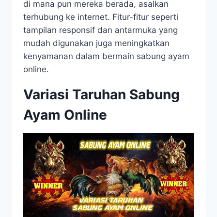
di mana pun mereka berada, asalkan
terhubung ke internet. Fitur-fitur seperti
tampilan responsif dan antarmuka yang
mudah digunakan juga meningkatkan
kenyamanan dalam bermain sabung ayam
online.
Variasi Taruhan Sabung
Ayam Online