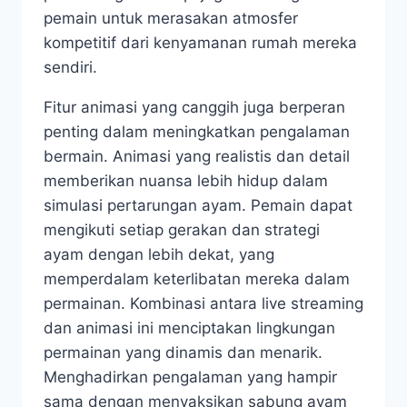
pemain untuk merasakan atmosfer
kompetitif dari kenyamanan rumah mereka
sendiri.
Fitur animasi yang canggih juga berperan
penting dalam meningkatkan pengalaman
bermain. Animasi yang realistis dan detail
memberikan nuansa lebih hidup dalam
simulasi pertarungan ayam. Pemain dapat
mengikuti setiap gerakan dan strategi
ayam dengan lebih dekat, yang
memperdalam keterlibatan mereka dalam
permainan. Kombinasi antara live streaming
dan animasi ini menciptakan lingkungan
permainan yang dinamis dan menarik.
Menghadirkan pengalaman yang hampir
sama dengan menyaksikan sabung ayam