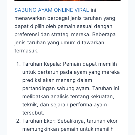
SABUNG AYAM ONLINE VIRAL
ini
menawarkan berbagai jenis taruhan yang
dapat dipilih oleh pemain sesuai dengan
preferensi dan strategi mereka. Beberapa
jenis taruhan yang umum ditawarkan
termasuk:
Taruhan Kepala: Pemain dapat memilih
untuk bertaruh pada ayam yang mereka
prediksi akan menang dalam
pertandingan sabung ayam. Taruhan ini
melibatkan analisis tentang kekuatan,
teknik, dan sejarah performa ayam
tersebut.
Taruhan Ekor: Sebaliknya, taruhan ekor
memungkinkan pemain untuk memilih