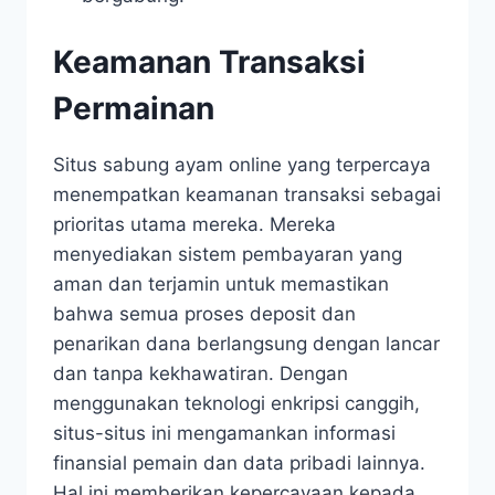
Keamanan Transaksi
Permainan
Situs sabung ayam online yang terpercaya
menempatkan keamanan transaksi sebagai
prioritas utama mereka. Mereka
menyediakan sistem pembayaran yang
aman dan terjamin untuk memastikan
bahwa semua proses deposit dan
penarikan dana berlangsung dengan lancar
dan tanpa kekhawatiran. Dengan
menggunakan teknologi enkripsi canggih,
situs-situs ini mengamankan informasi
finansial pemain dan data pribadi lainnya.
Hal ini memberikan kepercayaan kepada